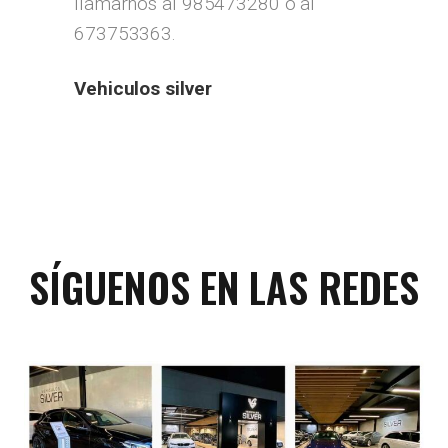
llamarnos al 985473280 o al
673753363.
Vehiculos silver
SÍGUENOS EN LAS REDES