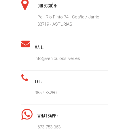
DIRECCIÓN:
Pol. Río Pinto 74 - Coaña / Jarrio -
33719 - ASTURIAS
MAIL:
info@vehiculossilver.es
TEL:
985 473280
WHATSAPP:
673 753 363